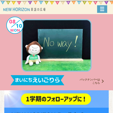
toggl
navig
08
10
M
O
N
えいごりら
まいにち
バックナンバーは
こちら